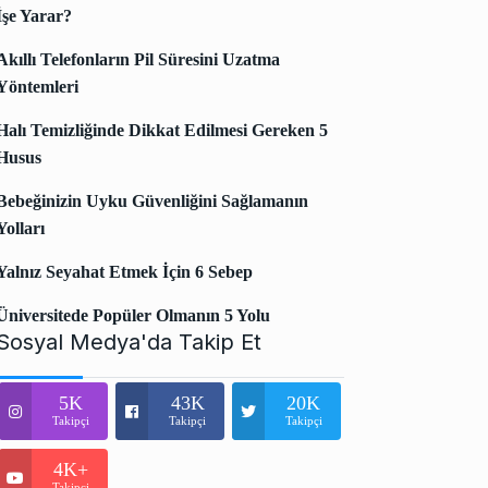
İşe Yarar?
Akıllı Telefonların Pil Süresini Uzatma
Yöntemleri
Halı Temizliğinde Dikkat Edilmesi Gereken 5
Husus
Bebeğinizin Uyku Güvenliğini Sağlamanın
Yolları
Yalnız Seyahat Etmek İçin 6 Sebep
Üniversitede Popüler Olmanın 5 Yolu
Sosyal Medya'da Takip Et
5K
43K
20K
Takipçi
Takipçi
Takipçi
4K+
Takipçi