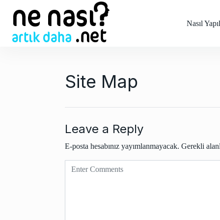
S
k
Nasıl Yapıl
i
p
t
o
Site Map
c
o
n
t
Leave a Reply
e
n
E-posta hesabınız yayımlanmayacak.
Gerekli alan
t