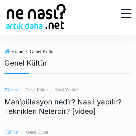
S
k
i
p
t
o
c
Home
/
Genel Kültür
o
Genel Kültür
n
t
e
n
Eğlence
Genel Kültür
Nasıl Yapılır?
t
Manipülasyon nedir? Nasıl yapılır?
Teknikleri Nelerdir? [video]
"En" ler
Genel Kültür