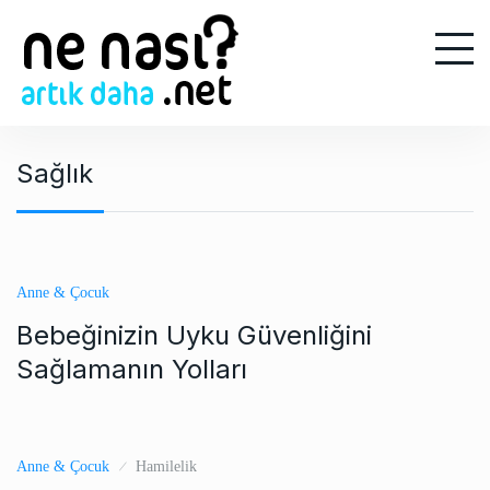
S
k
i
p
t
o
Sağlık
c
o
n
t
e
Anne & Çocuk
n
Bebeğinizin Uyku Güvenliğini
t
Sağlamanın Yolları
Anne & Çocuk
Hamilelik